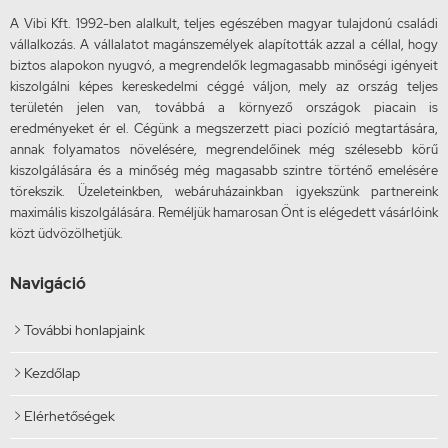
A Vibi Kft. 1992-ben alalkult, teljes egészében magyar tulajdonú családi
vállalkozás. A vállalatot magánszemélyek alapították azzal a céllal, hogy
biztos alapokon nyugvó, a megrendelők legmagasabb minőségi igényeit
kiszolgálni képes kereskedelmi céggé váljon, mely az ország teljes
területén jelen van, továbbá a környező országok piacain is
eredményeket ér el. Cégünk a megszerzett piaci pozíció megtartására,
annak folyamatos növelésére, megrendelőinek még szélesebb körű
kiszolgálására és a minőség még magasabb szintre történő emelésére
törekszik. Üzeleteinkben, webáruházainkban igyekszünk partnereink
maximális kiszolgálására. Reméljük hamarosan Önt is elégedett vásárlóink
közt üdvözölhetjük.
Navigáció
További honlapjaink

Kezdőlap

Elérhetőségek
