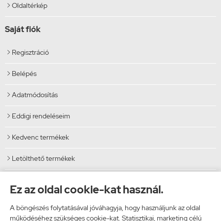
Oldaltérkép

Saját fiók
Regisztráció

Belépés

Adatmódosítás

Eddigi rendeléseim

Kedvenc termékek

Letölthető termékek

Elérhetőségek
Ez az oldal cookie-kat használ.
Vibi Kft.
A böngészés folytatásával jóváhagyja, hogy használjunk az oldal
9024 Győr, Malomszéki utca 5.
működéséhez szükséges cookie-kat. Statisztikai, marketing célú