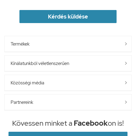
Kérdés küldése
Termékek

Kínálatunkból véletlenszerűen

Közösségi média

Partnereink

Kövessen minket a
Facebook
on is!