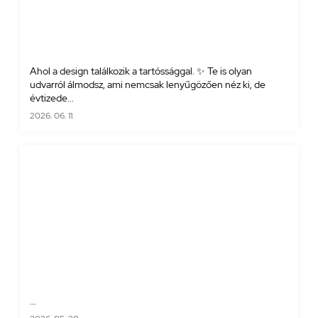
Ahol a design találkozik a tartóssággal. ✨ Te is olyan
udvarról álmodsz, ami nemcsak lenyűgözően néz ki, de
évtizede...
2026. 06. 11.
...