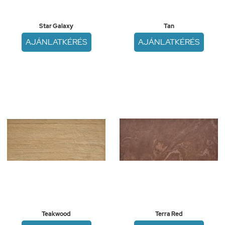
Star Galaxy
Tan
AJÁNLATKÉRÉS
AJÁNLATKÉRÉS
Teakwood
Terra Red