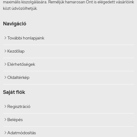
maximális kiszolgálására. Reméljük hamarosan Önt is elégedett vásárlóink
közt üdvözölhetjük.
Navigáció
További honlapjaink

Kezdőlap

Elérhetőségek

Oldaltérkép

Saját fiók
Regisztráció

Belépés

Adatmódosítás
