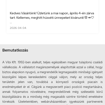
Kedves Vásárlóink! Üzletünk a mai napon, április 4-én zárva
tart. Kellemes, meghitt húsvéti ünnepeket kívánunk!🐰🥕🤍
...
2026. 04. 04.
Bemutatkozás
A Vibi Kft. 1992-ben alalkult, teljes egészében magyar tulajdonú családi
vállalkozás. A vállalatot magánszemélyek alapították azzal a céllal, hogy
biztos alapokon nyugvó, a megrendelők legmagasabb minőségi igényeit
kiszolgálni képes kereskedelmi céggé váljon, mely az ország teljes
területén jelen van, továbbá a környező országok piacain is
eredményeket ér el. Cégünk a megszerzett piaci pozíció megtartására,
annak folyamatos növelésére, megrendelőinek még szélesebb körű
kiszolgálására és a minőség még magasabb szintre történő emelésére
törekszik. Üzeleteinkben, webáruházainkban igyekszünk partnereink