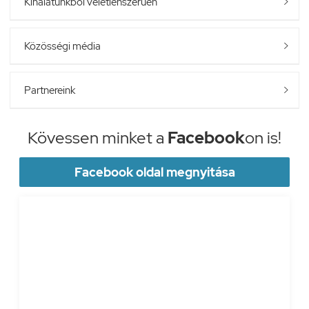
Kínálatunkból véletlenszerűen

Közösségi média

Partnereink

Kövessen minket a
Facebook
on is!
Facebook oldal megnyitása