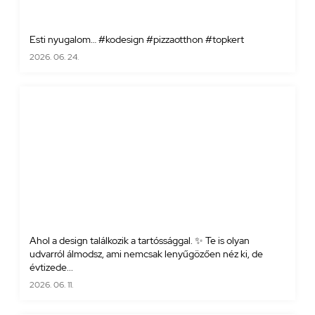
Esti nyugalom… #kodesign #pizzaotthon #topkert
2026. 06. 24.
Ahol a design találkozik a tartóssággal. ✨ Te is olyan
udvarról álmodsz, ami nemcsak lenyűgözően néz ki, de
évtizede...
2026. 06. 11.