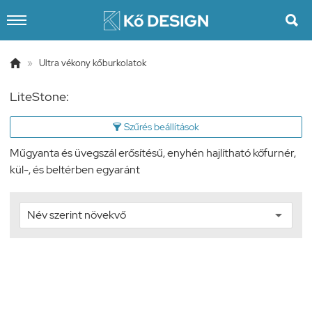


»
Ultra vékony kőburkolatok
LiteStone:
Szűrés beállítások

Műgyanta és üvegszál erősítésű, enyhén hajlítható kőfurnér,
kül-, és beltérben egyaránt