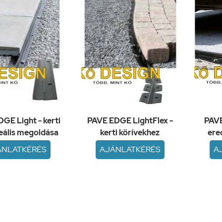
GE Light - kerti
PAVE EDGE LightFlex -
PAVE
deális megoldása
kerti körívekhez
ere
ÁNLATKÉRÉS
AJÁNLATKÉRÉS
A