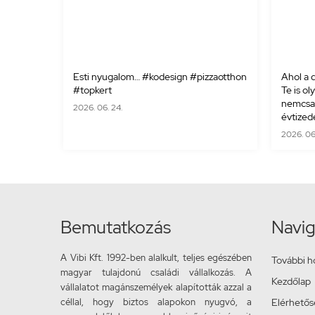
Esti nyugalom… #kodesign #pizzaotthon
Ahol a d
#topkert
Te is ol
nemcsak
2026. 06. 24.
évtizede
2026. 06. 
Bemutatkozás
Navig
A Vibi Kft. 1992-ben alalkult, teljes egészében
További h
magyar tulajdonú családi vállalkozás. A
Kezdőlap
vállalatot magánszemélyek alapították azzal a
céllal, hogy biztos alapokon nyugvó, a
Elérhető