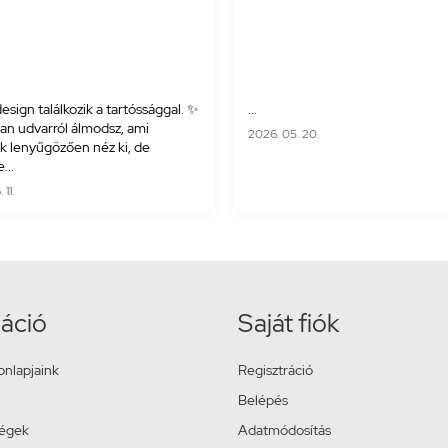
esign találkozik a tartóssággal. ✨
...
yan udvarról álmodsz, ami
2026. 05. 20.
 lenyűgözően néz ki, de
...
11.
áció
Saját fiók
onlapjaink
Regisztráció
Belépés
ségek
Adatmódosítás