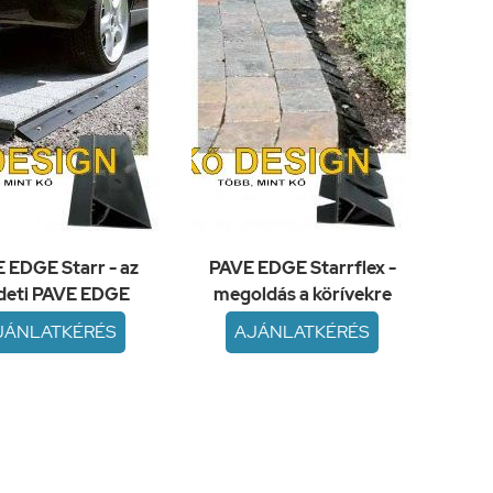
 EDGE Starr - az
PAVE EDGE Starrflex -
deti PAVE EDGE
megoldás a körívekre
JÁNLATKÉRÉS
AJÁNLATKÉRÉS