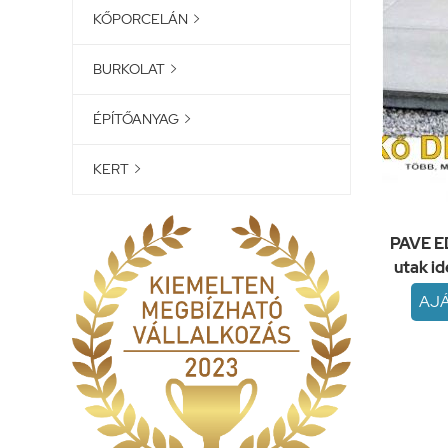
KŐPORCELÁN

BURKOLAT

ÉPÍTŐANYAG

KERT

PAVE ED
utak i
AJ