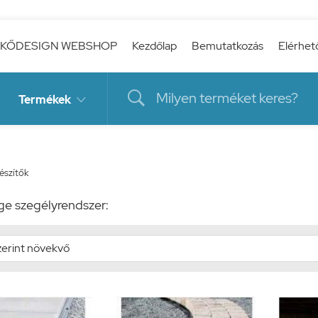
KŐDESIGN WEBSHOP
Kezdőlap
Bemutatkozás
Elérhet

Termékek

észítők
e szegélyrendszer: