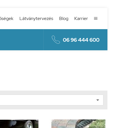
őségek
Látványtervezés
Blog
Karrier


06 96 444 600