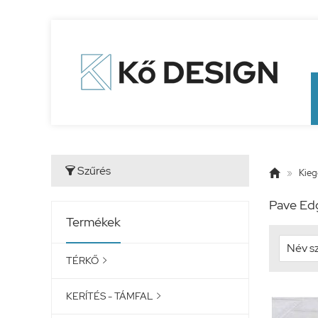
Szűrés


»
Kieg
Pave Edg
Termékek
TÉRKŐ

KERÍTÉS - TÁMFAL
