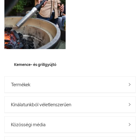
Kemence- és grillgyújtó
Termékek

Kínálatunkból véletlenszerűen

Közösségi média
