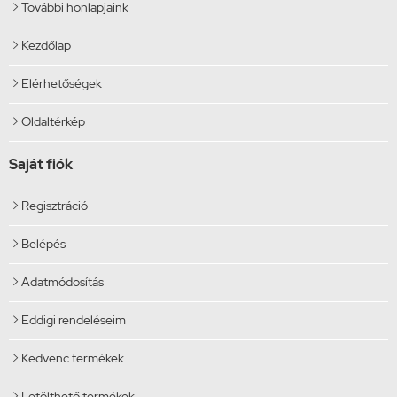
További honlapjaink

Kezdőlap

Elérhetőségek

Oldaltérkép

Saját fiók
Regisztráció

Belépés

Adatmódosítás

Eddigi rendeléseim

Kedvenc termékek

Letölthető termékek
