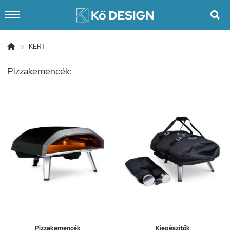


»
KERT
Pizzakemencék:
Pizzakemencék
Kiegészítők