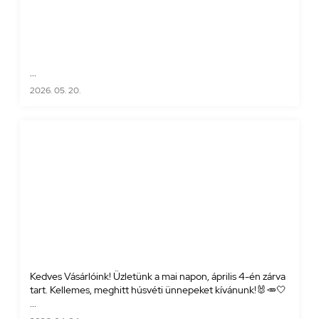
...
2026. 05. 20.
Kedves Vásárlóink! Üzletünk a mai napon, április 4-én zárva
tart. Kellemes, meghitt húsvéti ünnepeket kívánunk!🐰🥕🤍
...