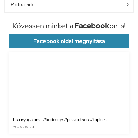
Partnereink

Kövessen minket a
Facebook
on is!
Facebook oldal megnyitása
Esti nyugalom… #kodesign #pizzaotthon #topkert
2026. 06. 24.