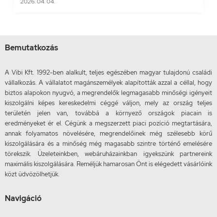
2026. 04. 04.
Bemutatkozás
A Vibi Kft. 1992-ben alalkult, teljes egészében magyar tulajdonú családi
vállalkozás. A vállalatot magánszemélyek alapították azzal a céllal, hogy
biztos alapokon nyugvó, a megrendelők legmagasabb minőségi igényeit
kiszolgálni képes kereskedelmi céggé váljon, mely az ország teljes
területén jelen van, továbbá a környező országok piacain is
eredményeket ér el. Cégünk a megszerzett piaci pozíció megtartására,
annak folyamatos növelésére, megrendelőinek még szélesebb körű
kiszolgálására és a minőség még magasabb szintre történő emelésére
törekszik. Üzeleteinkben, webáruházainkban igyekszünk partnereink
maximális kiszolgálására. Reméljük hamarosan Önt is elégedett vásárlóink
közt üdvözölhetjük.
Navigáció