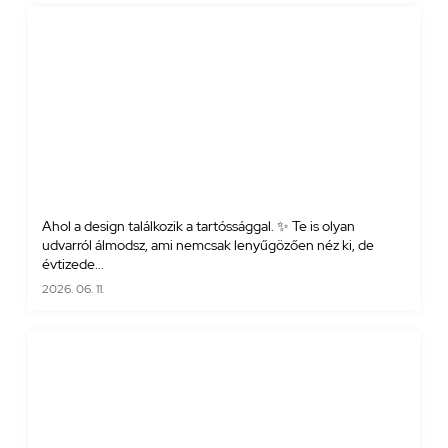
Ahol a design találkozik a tartóssággal. ✨ Te is olyan
udvarról álmodsz, ami nemcsak lenyűgözően néz ki, de
évtizede...
2026. 06. 11.