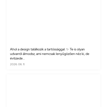
Ahol a design találkozik a tartóssággal. ✨ Te is olyan
udvarról álmodsz, ami nemcsak lenyűgözően néz ki, de
évtizede...
2026. 06. 11.