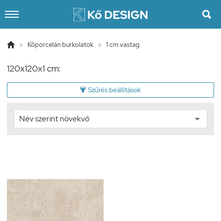


»
Kőporcelán burkolatok
»
1 cm vastag
120x120x1 cm:
Szűrés beállítások
