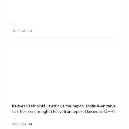
...
2026. 05. 20.
Kedves Vásárlóink! Üzletünk a mai napon, április 4-én zárva
tart. Kellemes, meghitt húsvéti ünnepeket kívánunk!🐰🥕🤍
...
2026. 04. 04.