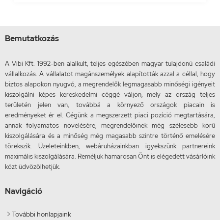
Bemutatkozás
A Vibi Kft. 1992-ben alalkult, teljes egészében magyar tulajdonú családi
vállalkozás. A vállalatot magánszemélyek alapították azzal a céllal, hogy
biztos alapokon nyugvó, a megrendelők legmagasabb minőségi igényeit
kiszolgálni képes kereskedelmi céggé váljon, mely az ország teljes
területén jelen van, továbbá a környező országok piacain is
eredményeket ér el. Cégünk a megszerzett piaci pozíció megtartására,
annak folyamatos növelésére, megrendelőinek még szélesebb körű
kiszolgálására és a minőség még magasabb szintre történő emelésére
törekszik. Üzeleteinkben, webáruházainkban igyekszünk partnereink
maximális kiszolgálására. Reméljük hamarosan Önt is elégedett vásárlóink
közt üdvözölhetjük.
Navigáció
További honlapjaink
