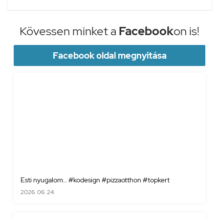
Kövessen minket a
Facebook
on is!
Facebook oldal megnyitása
Esti nyugalom… #kodesign #pizzaotthon #topkert
2026. 06. 24.