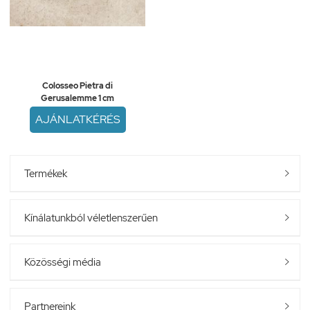
Colosseo Pietra di
Gerusalemme 1 cm
AJÁNLATKÉRÉS
Termékek

Kínálatunkból véletlenszerűen

Közösségi média

Partnereink
