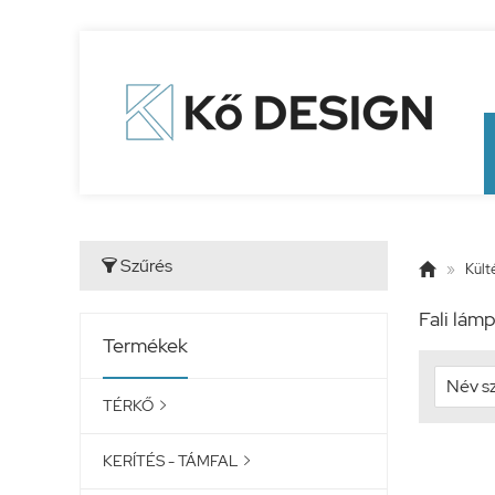
Szűrés


»
Kült
Fali lámp
Termékek
TÉRKŐ

KERÍTÉS - TÁMFAL
