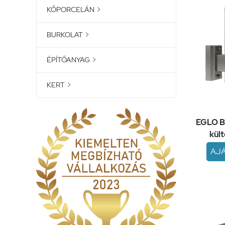
KŐPORCELÁN

BURKOLAT

ÉPÍTŐANYAG

KERT

EGLO B
kült
AJ