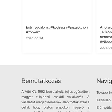
Esti nyugalom… #kodesign #pizzaotthon
Ahol a d
#topkert
Te is ol
nemcsak
2026. 06. 24.
évtizede
2026. 06. 
Bemutatkozás
Navig
A Vibi Kft. 1992-ben alalkult, teljes egészében
További h
magyar tulajdonú családi vállalkozás. A
Kezdőlap
vállalatot magánszemélyek alapították azzal a
céllal, hogy biztos alapokon nyugvó, a
Elérhető