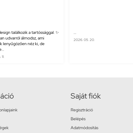
esign találkozik a tartóssággal. ✨
...
yan udvarról álmodsz, ami
2026. 05. 20.
 lenyűgözően néz ki, de
...
11.
áció
Saját fiók
onlapjaink
Regisztráció
Belépés
ségek
Adatmódosítás