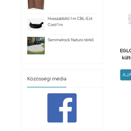
Hosszabbító 1 m CBL-Ext
Cord 1 m
Semmelrock Naturo térkő
EGL
kült
AJ
Közösségi média