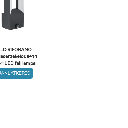
LO RIFORANO
ásérzékelős IP44
éri LED fali lámpa
JÁNLATKÉRÉS