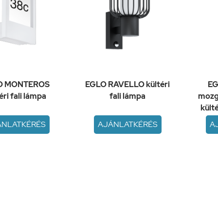
O MONTEROS
EGLO RAVELLO kültéri
EG
éri fali lámpa
fali lámpa
mozg
kült
ÁNLATKÉRÉS
AJÁNLATKÉRÉS
A