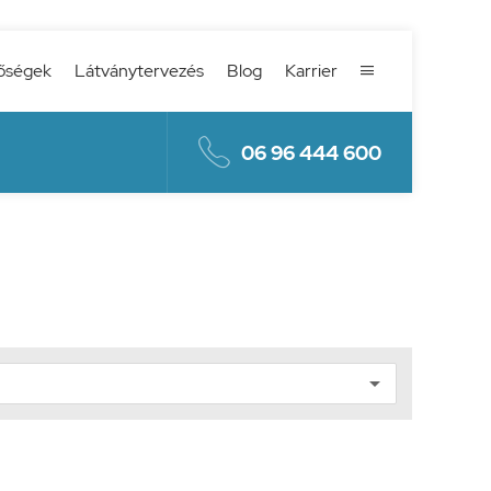
őségek
Látványtervezés
Blog
Karrier


06 96 444 600