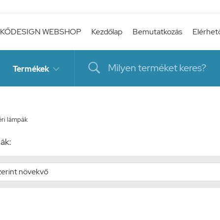
KŐDESIGN WEBSHOP
Kezdőlap
Bemutatkozás
Elérhet

Termékek

éri lámpák
ák: