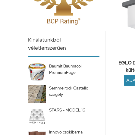
Kínálatunkból
véletlenszerűen
EGLO D
Baumit Baumacol
kült
PremiumFuge
AJ
Semmelrock Castello
szegély
STARS - MODEL 16
Innovo csokibarna