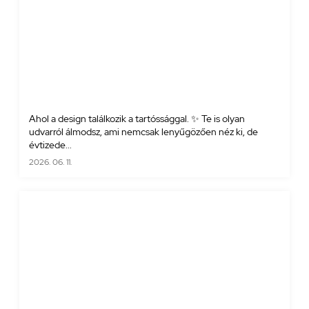
Ahol a design találkozik a tartóssággal. ✨ Te is olyan
udvarról álmodsz, ami nemcsak lenyűgözően néz ki, de
évtizede...
2026. 06. 11.