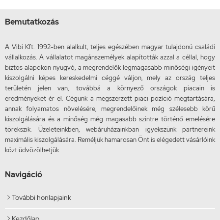
Bemutatkozás
A Vibi Kft. 1992-ben alalkult, teljes egészében magyar tulajdonú családi
vállalkozás. A vállalatot magánszemélyek alapították azzal a céllal, hogy
biztos alapokon nyugvó, a megrendelők legmagasabb minőségi igényeit
kiszolgálni képes kereskedelmi céggé váljon, mely az ország teljes
területén jelen van, továbbá a környező országok piacain is
eredményeket ér el. Cégünk a megszerzett piaci pozíció megtartására,
annak folyamatos növelésére, megrendelőinek még szélesebb körű
kiszolgálására és a minőség még magasabb szintre történő emelésére
törekszik. Üzeleteinkben, webáruházainkban igyekszünk partnereink
maximális kiszolgálására. Reméljük hamarosan Önt is elégedett vásárlóink
közt üdvözölhetjük.
Navigáció
További honlapjaink

Kezdőlap
