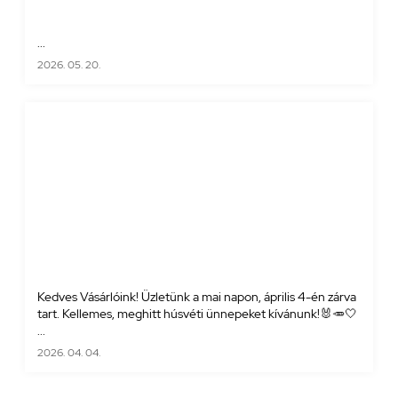
...
2026. 05. 20.
Kedves Vásárlóink! Üzletünk a mai napon, április 4-én zárva
tart. Kellemes, meghitt húsvéti ünnepeket kívánunk!🐰🥕🤍
...
2026. 04. 04.