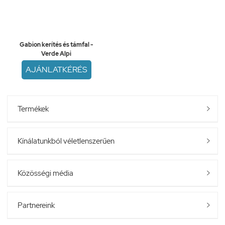
Gabion kerítés és támfal -
Verde Alpi
AJÁNLATKÉRÉS
Termékek

Kínálatunkból véletlenszerűen

Közösségi média

Partnereink
