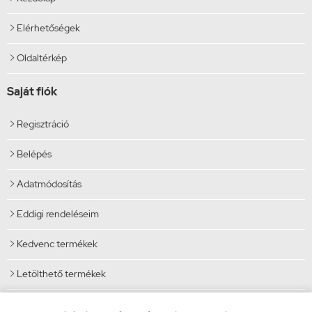
Elérhetőségek

Oldaltérkép

Saját fiók
Regisztráció

Belépés

Adatmódosítás

Eddigi rendeléseim

Kedvenc termékek

Letölthető termékek

Elérhetőségek