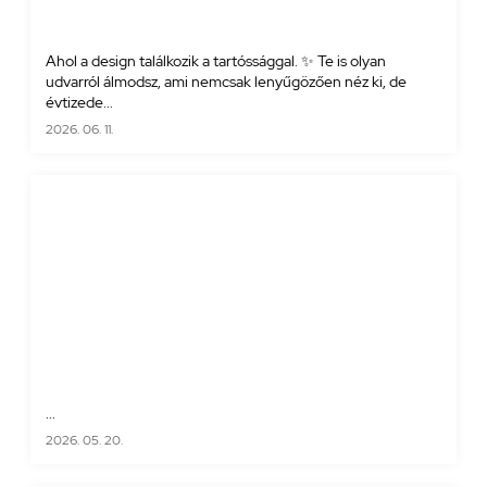
Ahol a design találkozik a tartóssággal. ✨ Te is olyan
udvarról álmodsz, ami nemcsak lenyűgözően néz ki, de
évtizede...
2026. 06. 11.
...
2026. 05. 20.