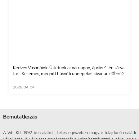
Kedves Vásárlóink! Üzletünk a mai napon, április 4-én zárva
tart. Kellemes, meghitt húsvéti ünnepeket kívánunk!🐰🥕🤍
...
2026. 04. 04.
Bemutatkozás
A Vibi Kft. 1992-ben alalkult, teljes egészében magyar tulajdonú családi