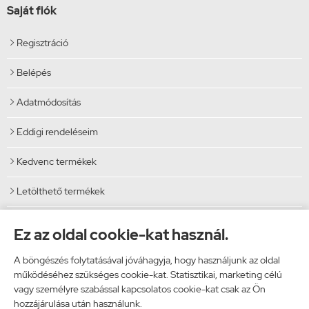
Saját fiók
Regisztráció

Belépés

Adatmódosítás

Eddigi rendeléseim

Kedvenc termékek

Letölthető termékek

Elérhetőségek
Ez az oldal cookie-kat használ.
Vibi Kft.
A böngészés folytatásával jóváhagyja, hogy használjunk az oldal
9024 Győr, Malomszéki utca 5.
működéséhez szükséges cookie-kat. Statisztikai, marketing célú
Telefon: 06 96 444 600
vagy személyre szabással kapcsolatos cookie-kat csak az Ön
E-mail: info@vibi.hu
hozzájárulása után használunk.