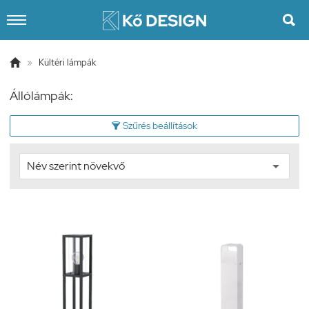


»
Kültéri lámpák
Állólámpák:
Szűrés beállítások
