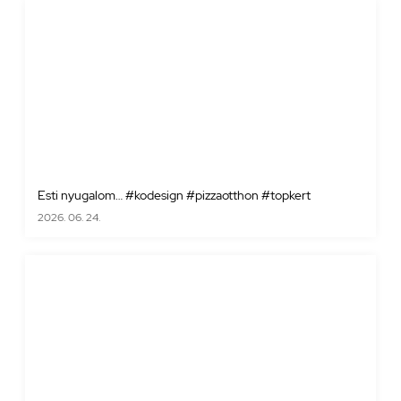
Esti nyugalom… #kodesign #pizzaotthon #topkert
2026. 06. 24.