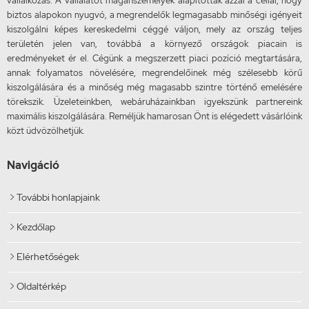
vállalkozás. A vállalatot magánszemélyek alapították azzal a céllal, hogy
biztos alapokon nyugvó, a megrendelők legmagasabb minőségi igényeit
kiszolgálni képes kereskedelmi céggé váljon, mely az ország teljes
területén jelen van, továbbá a környező országok piacain is
eredményeket ér el. Cégünk a megszerzett piaci pozíció megtartására,
annak folyamatos növelésére, megrendelőinek még szélesebb körű
kiszolgálására és a minőség még magasabb szintre történő emelésére
törekszik. Üzeleteinkben, webáruházainkban igyekszünk partnereink
maximális kiszolgálására. Reméljük hamarosan Önt is elégedett vásárlóink
közt üdvözölhetjük.
Navigáció
További honlapjaink

Kezdőlap

Elérhetőségek

Oldaltérkép
