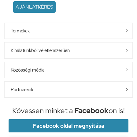
AJÁNLATKÉRÉS
Termékek

Kínálatunkból véletlenszerűen

Közösségi média

Partnereink

Kövessen minket a
Facebook
on is!
Facebook oldal megnyitása