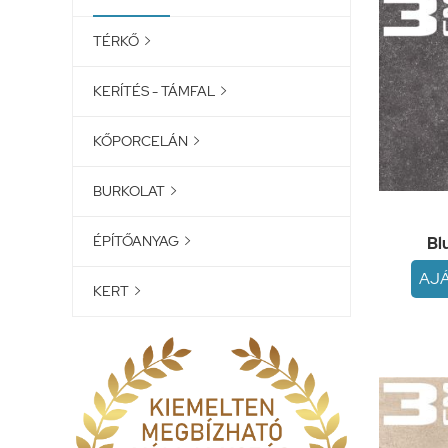
TÉRKŐ

KERÍTÉS - TÁMFAL

KŐPORCELÁN

BURKOLAT

ÉPÍTŐANYAG
Bl

AJ
KERT
