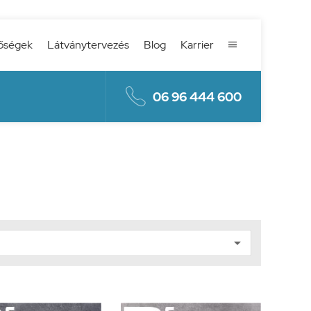
őségek
Látványtervezés
Blog
Karrier


06 96 444 600