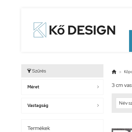
Szűrés


»
Kőpo
3 cm vas
Méret

Vastagság

Termékek