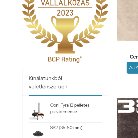
Ce
AJ
Kínálatunkból
véletlenszerűen
Ooni Fyra 12 pelletes
pizzakemence
SB2 (35-50 mm)