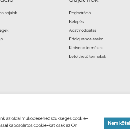
onlapjaink
Regisztráció
Belépés
ségek
Adatmódosítás
ép
Eddigi rendeléseim
Kedvenc termékek
Letölthető termékek
junk az oldal működéséhez szükséges cookie-
Nem kötel
bással kapcsolatos cookie-kat csak az Ön