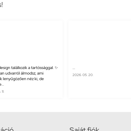
s!
esign találkozik a tartóssággal. ✨
...
yan udvarról álmodsz, ami
2026. 05. 20.
 lenyűgözően néz ki, de
...
11.
áció
Saját fiók