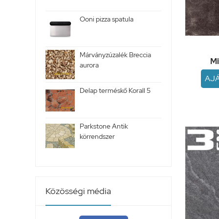
Ooni pizza spatula
Márványzúzalék Breccia
Mi
aurora
AJ
Delap terméskő Korall 5
Parkstone Antik
körrendszer
Közösségi média