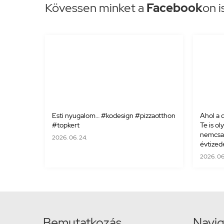
Kövessen minket a
Facebook
on i
Esti nyugalom… #kodesign #pizzaotthon
Ahol a d
#topkert
Te is ol
nemcsak
2026. 06. 24.
évtizede
2026. 06. 
Bemutatkozás
Navig