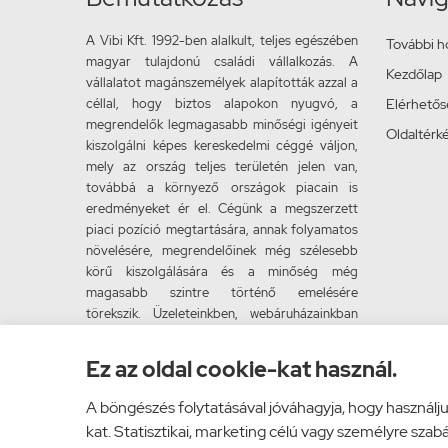
A Vibi Kft. 1992-ben alalkult, teljes egészében
További h
magyar tulajdonú családi vállalkozás. A
Kezdőlap
vállalatot magánszemélyek alapították azzal a
céllal, hogy biztos alapokon nyugvó, a
Elérhető
megrendelők legmagasabb minőségi igényeit
Oldaltérk
kiszolgálni képes kereskedelmi céggé váljon,
mely az ország teljes területén jelen van,
továbbá a környező országok piacain is
eredményeket ér el. Cégünk a megszerzett
piaci pozíció megtartására, annak folyamatos
növelésére, megrendelőinek még szélesebb
körű kiszolgálására és a minőség még
magasabb szintre történő emelésére
törekszik. Üzeleteinkben, webáruházainkban
igyekszünk partnereink maximális
kiszolgálására. Reméljük hamarosan Önt is
Ez az oldal cookie-kat használ.
elégedett vásárlóink közt üdvözölhetjük.
A böngészés folytatásával jóváhagyja, hogy használ
kat. Statisztikai, marketing célú vagy személyre sza