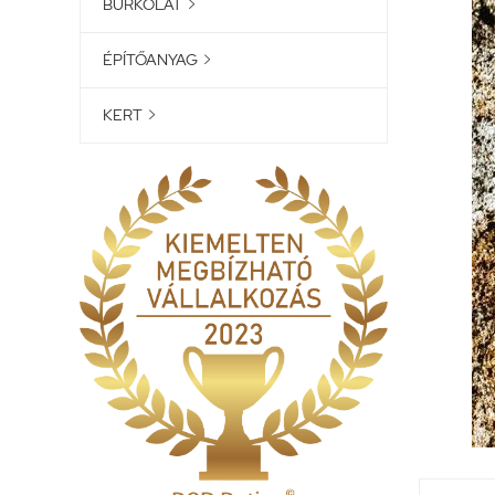
BURKOLAT

ÉPÍTŐANYAG

KERT
