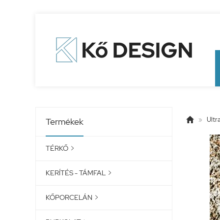

»
Ultr
Termékek
TÉRKŐ

KERÍTÉS - TÁMFAL

KŐPORCELÁN
