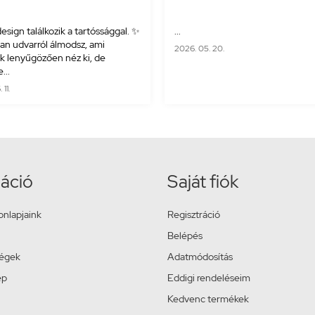
esign találkozik a tartóssággal. ✨
...
yan udvarról álmodsz, ami
2026. 05. 20.
 lenyűgözően néz ki, de
...
11.
áció
Saját fiók
onlapjaink
Regisztráció
Belépés
ségek
Adatmódosítás
ép
Eddigi rendeléseim
Kedvenc termékek