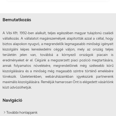
Bemutatkozás
A Vibi Kft. 1992-ben alalkult, teljes egészében magyar tulajdonú családi
vállalkozás. A vállalatot magánszemélyek alapították azzal a céllal, hogy
biztos alapokon nyugvó, a megrendelők legmagasabb minőségi igényeit
kiszolgálni képes kereskedelmi céggé váljon, mely az ország teljes
területén jelen van, továbbá a környező országok piacain is
eredményeket ér el. Cégünk a megszerzett piaci pozíció megtartására,
annak folyamatos növelésére, megrendelőinek még szélesebb körű
kiszolgálására és a minőség még magasabb szintre történő emelésére
törekszik. Üzeleteinkben, webáruházainkban igyekszünk partnereink
maximális kiszolgálására. Reméljük hamarosan Önt is elégedett vásárlóink
közt üdvözölhetjük.
Navigáció
További honlapjaink
