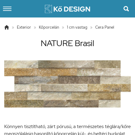


»
Exterior
»
Kőporcelán
»
1 cm vastag
»
Cera Panel
NATURE Brasil
Könnyen tisztítható, zárt pórusú, a természetes téglára/kőre
megszólalásig hasonlító kőporcelán kül-, és beltéri burkolat.