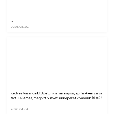
...
2026. 05. 20.
Kedves Vásárlóink! Üzletünk a mai napon, április 4-én zárva
tart. Kellemes, meghitt húsvéti ünnepeket kívánunk!🐰🥕🤍
...
2026. 04. 04.