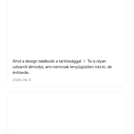
Ahol a design találkozik a tartóssággal. ✨ Te is olyan
udvarról álmodsz, ami nemcsak lenyűgözően néz ki, de
évtizede...
2026. 06. 11.