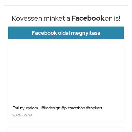
Kövessen minket a
Facebook
on is!
Facebook oldal megnyitása
Esti nyugalom… #kodesign #pizzaotthon #topkert
2026. 06. 24.