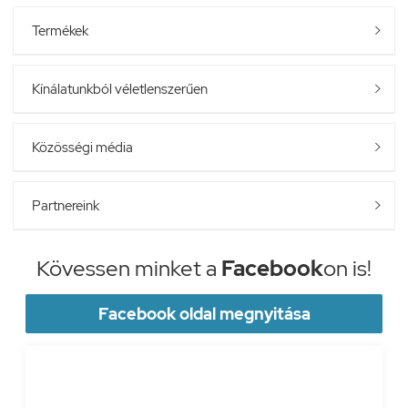
Termékek

Kínálatunkból véletlenszerűen

Közösségi média

Partnereink

Kövessen minket a
Facebook
on is!
Facebook oldal megnyitása