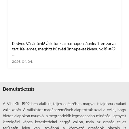
Kedves Vásárlóink! Üzletünk a mai napon, április 4-én zárva
tart. Kellemes, meghitt húsvéti ünnepeket kívánunk!🐰🥕🤍
...
2026. 04. 04.
Bemutatkozás
A Vibi Kft. 1992-ben alalkult, teljes egészében magyar tulajdonú családi
vállalkozás. A vállalatot magánszemélyek alapították azzal a céllal, hogy
biztos alapokon nyugvó, a megrendelők legmagasabb minőségi igényeit
kiszolgálni képes kereskedelmi céggé váljon, mely az ország teljes
területén jelen van, továbbá a környező országok piacain is