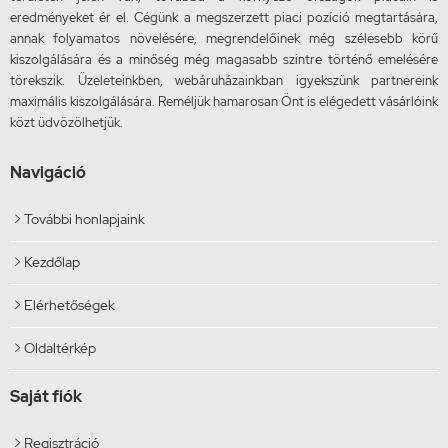
eredményeket ér el. Cégünk a megszerzett piaci pozíció megtartására,
annak folyamatos növelésére, megrendelőinek még szélesebb körű
kiszolgálására és a minőség még magasabb szintre történő emelésére
törekszik. Üzeleteinkben, webáruházainkban igyekszünk partnereink
maximális kiszolgálására. Reméljük hamarosan Önt is elégedett vásárlóink
közt üdvözölhetjük.
Navigáció
További honlapjaink

Kezdőlap

Elérhetőségek

Oldaltérkép

Saját fiók
Regisztráció
