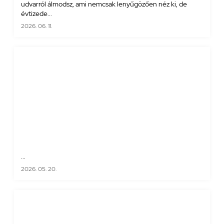
udvarról álmodsz, ami nemcsak lenyűgözően néz ki, de
évtizede...
2026. 06. 11.
...
2026. 05. 20.