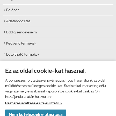
Belépés

Adatmódosítás

Eddigi rendeléseim

Kedvenc termékek

Letölthető termékek

Elérhetőségek
Ez az oldal cookie-kat használ.
Vibi Kft.
A böngészés folytatásával jóváhagyja, hogy használjunk az oldal
9024 Győr, Malomszéki utca 5.
működéséhez szükséges cookie-kat. Statisztikai, marketing célú
Telefon: 06 96 444 600
vagy személyre szabással kapcsolatos cookie-kat csak az Ön
E-mail: info@vibi.hu
hozzájárulása után használunk.
Részletes adatkezelési tájékoztató »
Facebook

Nem kötelezőek elutasítása