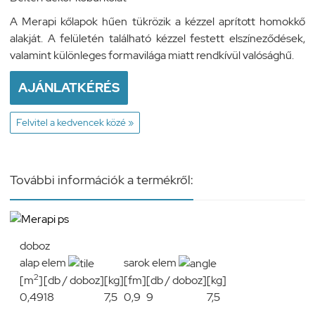
A Merapi kőlapok hűen tükrözik a kézzel aprított homokkő
alakját. A felületén található kézzel festett elszíneződések,
valamint különleges formavilága miatt rendkívül valósághű.
AJÁNLATKÉRÉS
Felvitel a kedvencek közé »
További információk a termékről:
doboz
alap elem
sarok elem
2
[m
]
[db / doboz]
[kg]
[fm]
[db / doboz]
[kg]
0,49
18
7,5
0,9
9
7,5