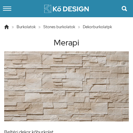


»
Burkolatok
»
Stones burkolatok
»
Dekorburkolatpk
Merapi
Beltéri dekor kőburkolat