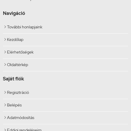
Navigáció
További honlapjaink

Kezdőlap

Elérhetőségek

Oldaltérkép

Saját fiók
Regisztráció

Belépés

Adatmódosítás

Eddigi rendeléseim
