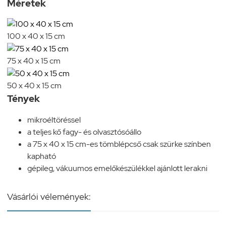
Méretek
100 x 40 x 15 cm
75 x 40 x 15 cm
50 x 40 x 15 cm
Tények
mikroéltöréssel
a teljes kő fagy- és olvasztósóállo
a 75 x 40 x 15 cm-es tömblépcső csak szürke színben
kapható
gépileg, vákuumos emelőkészülékkel ajánlott lerakni
Vásárlói vélemények: