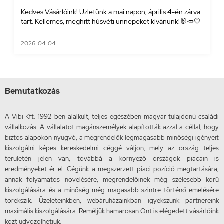
Kedves Vásárlóink! Üzletünk a mai napon, április 4-én zárva
tart. Kellemes, meghitt húsvéti ünnepeket kívánunk!🐰🥕🤍
...
2026. 04. 04.
Bemutatkozás
A Vibi Kft. 1992-ben alalkult, teljes egészében magyar tulajdonú családi
vállalkozás. A vállalatot magánszemélyek alapították azzal a céllal, hogy
biztos alapokon nyugvó, a megrendelők legmagasabb minőségi igényeit
kiszolgálni képes kereskedelmi céggé váljon, mely az ország teljes
területén jelen van, továbbá a környező országok piacain is
eredményeket ér el. Cégünk a megszerzett piaci pozíció megtartására,
annak folyamatos növelésére, megrendelőinek még szélesebb körű
kiszolgálására és a minőség még magasabb szintre történő emelésére
törekszik. Üzeleteinkben, webáruházainkban igyekszünk partnereink
maximális kiszolgálására. Reméljük hamarosan Önt is elégedett vásárlóink
közt üdvözölhetjük.