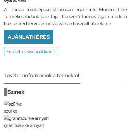
Gyártó:
Friedl
A Linea tömblépcső stílusosan egészíti ki Modern Line
termékcsaládunk palettáját. Korszerű formavilága a modern
ház- és kerttervezés univerzálisan használható eleme.
AJÁNLATKÉRÉS
Felvitel a kedvencek közé »
További információk a termékről:
Színek
szürke
gránitszürke árnyalt