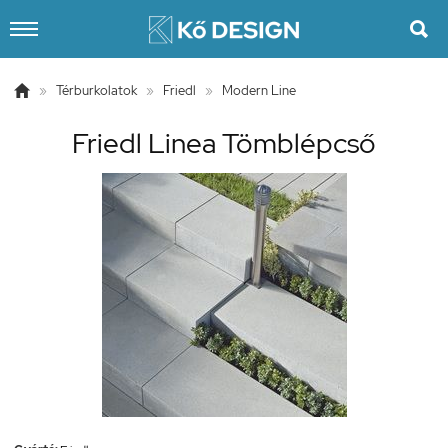


»
Térburkolatok
»
Friedl
»
Modern Line
Friedl Linea Tömblépcső