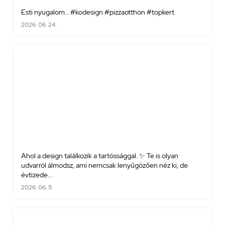
Esti nyugalom… #kodesign #pizzaotthon #topkert
2026. 06. 24.
Ahol a design találkozik a tartóssággal. ✨ Te is olyan
udvarról álmodsz, ami nemcsak lenyűgözően néz ki, de
évtizede...
2026. 06. 11.