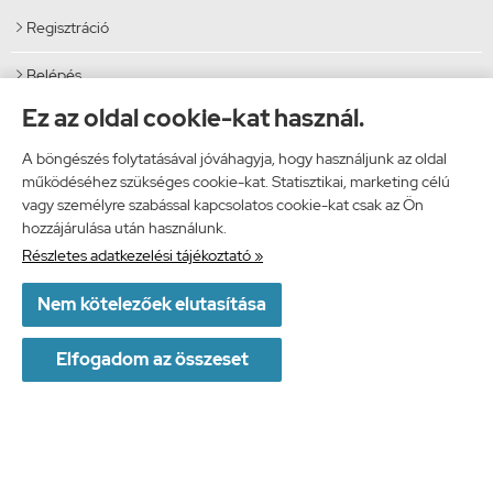
Regisztráció

Belépés

Ez az oldal cookie-kat használ.
Adatmódosítás

A böngészés folytatásával jóváhagyja, hogy használjunk az oldal
Eddigi rendeléseim

működéséhez szükséges cookie-kat. Statisztikai, marketing célú
vagy személyre szabással kapcsolatos cookie-kat csak az Ön
Kedvenc termékek

hozzájárulása után használunk.
Részletes adatkezelési tájékoztató »
Letölthető termékek

Nem kötelezőek elutasítása
Elérhetőségek
Vibi Kft.
Elfogadom az összeset
9024 Győr, Malomszéki utca 5.
Telefon: 06 96 444 600
E-mail: info@vibi.hu
Facebook
