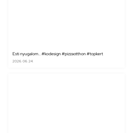
Esti nyugalom… #kodesign #pizzaotthon #topkert
2026. 06. 24.