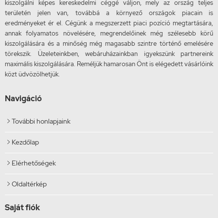
kiszolgálni képes kereskedelmi céggé váljon, mely az ország teljes
területén jelen van, továbbá a környező országok piacain is
eredményeket ér el. Cégünk a megszerzett piaci pozíció megtartására,
annak folyamatos növelésére, megrendelőinek még szélesebb körű
kiszolgálására és a minőség még magasabb szintre történő emelésére
törekszik. Üzeleteinkben, webáruházainkban igyekszünk partnereink
maximális kiszolgálására. Reméljük hamarosan Önt is elégedett vásárlóink
közt üdvözölhetjük.
Navigáció
További honlapjaink

Kezdőlap

Elérhetőségek

Oldaltérkép

Saját fiók