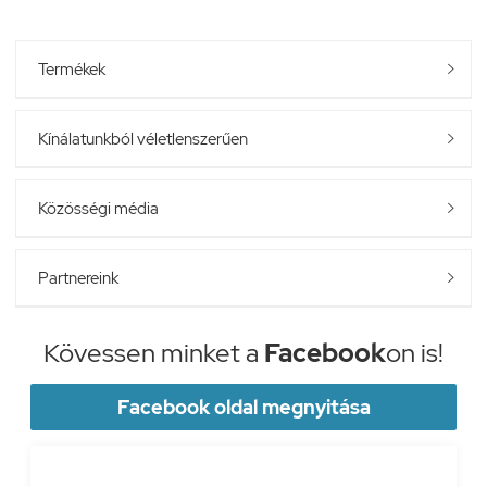
Termékek

Kínálatunkból véletlenszerűen

Közösségi média

Partnereink

Kövessen minket a
Facebook
on is!
Facebook oldal megnyitása