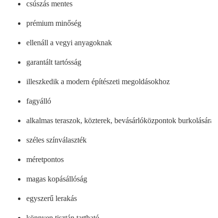
csúszás mentes
prémium minőség
ellenáll a vegyi anyagoknak
garantált tartósság
illeszkedik a modern építészeti megoldásokhoz 
fagyálló
alkalmas teraszok, közterek, bevásárlóközpontok burkolására
széles színválaszték
méretpontos
magas kopásállóság
egyszerű lerakás
könnyen 
tisztán tartható