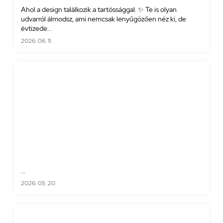
Ahol a design találkozik a tartóssággal. ✨ Te is olyan
udvarról álmodsz, ami nemcsak lenyűgözően néz ki, de
évtizede...
2026. 06. 11.
...
2026. 05. 20.