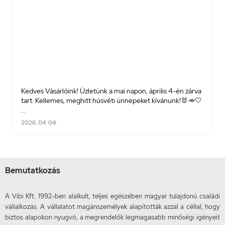
Kedves Vásárlóink! Üzletünk a mai napon, április 4-én zárva
tart. Kellemes, meghitt húsvéti ünnepeket kívánunk!🐰🥕🤍
...
2026. 04. 04.
Bemutatkozás
A Vibi Kft. 1992-ben alalkult, teljes egészében magyar tulajdonú családi
vállalkozás. A vállalatot magánszemélyek alapították azzal a céllal, hogy
biztos alapokon nyugvó, a megrendelők legmagasabb minőségi igényeit