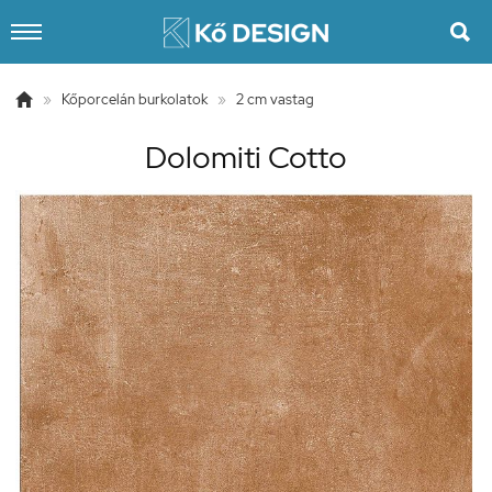


»
Kőporcelán burkolatok
»
2 cm vastag
Dolomiti Cotto