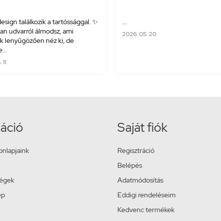
esign találkozik a tartóssággal. ✨
...
yan udvarról álmodsz, ami
2026. 05. 20.
 lenyűgözően néz ki, de
...
11.
áció
Saját fiók
onlapjaink
Regisztráció
Belépés
ségek
Adatmódosítás
ép
Eddigi rendeléseim
Kedvenc termékek