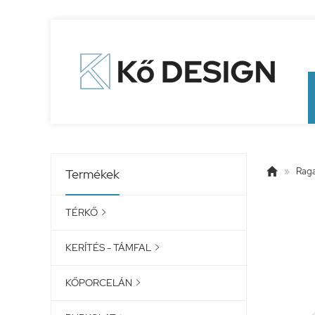

»
Raga
Termékek
TÉRKŐ

KERÍTÉS - TÁMFAL

KŐPORCELÁN
