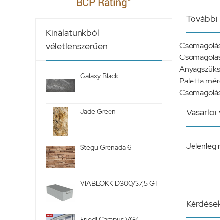
További 
Kínálatunkból
Csomagolás
véletlenszerűen
Csomagolás
Anyagszükség
Galaxy Black
Paletta mér
Csomagolás 
Vásárlói
Jade Green
Jelenleg 
Stegu Grenada 6
VIABLOKK D300/37,5 GT
Kérdések
Friedl Campus VG4