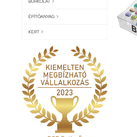
BURKOLAT

ÉPÍTŐANYAG

KERT
