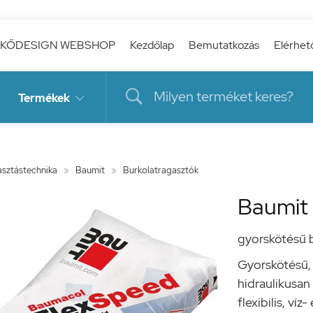
KŐDESIGN WEBSHOP
Kezdőlap
Bemutatkozás
Elérhet

Termékek

sztástechnika
»
Baumit
»
Burkolatragasztók
Baumit
gyorskötésű 
Gyorskötésű, 
hidraulikusan
flexibilis, ví