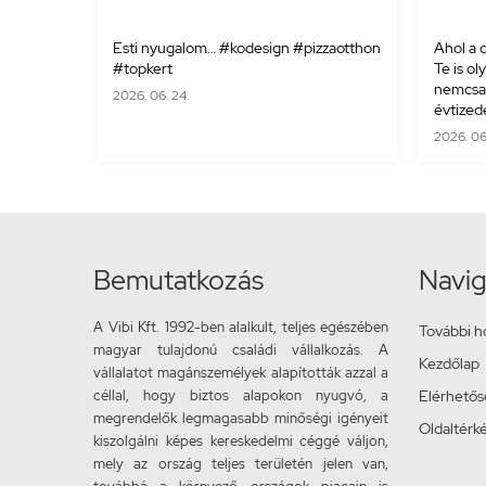
Esti nyugalom… #kodesign #pizzaotthon
Ahol a d
#topkert
Te is ol
nemcsak
2026. 06. 24.
évtizede
2026. 06. 
Bemutatkozás
Navig
A Vibi Kft. 1992-ben alalkult, teljes egészében
További h
magyar tulajdonú családi vállalkozás. A
Kezdőlap
vállalatot magánszemélyek alapították azzal a
céllal, hogy biztos alapokon nyugvó, a
Elérhető
megrendelők legmagasabb minőségi igényeit
Oldaltérk
kiszolgálni képes kereskedelmi céggé váljon,
mely az ország teljes területén jelen van,