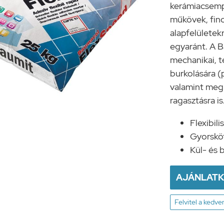
kerámiacsemp
műkövek, fino
alapfelületek
egyaránt. A 
mechanikai, t
burkolására (p
valamint meg
ragasztásra is
Flexibili
Gyorskö
Kül- és 
AJÁNLAT
Felvitel a kedv