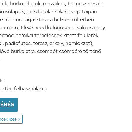
ék, burkolólapok, mozaikok, természetes és
mkőlapok, gres lapok szokásos építőipari
re történő ragasztására bel- és kültérben
Baumacol FlexSpeed különösen alkalmas nagy
ermodinamikai terhelésnek kitett felületek
l. padlófűtés, terasz, erkély, homlokzat),
lévő burkolatra, csempét csempére történő
.
s
tő
beltéri felhasználásra
KÉRÉS
encek közé »