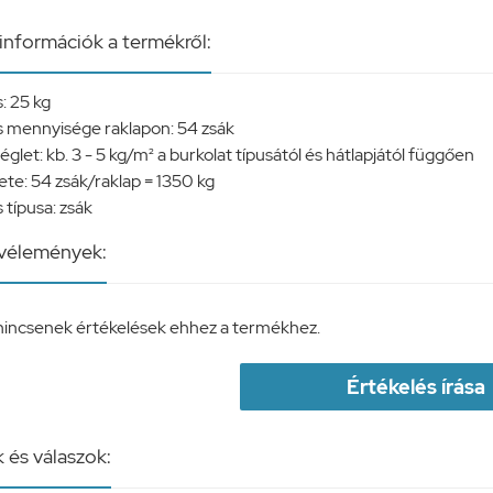
információk a termékről:
: 25 kg
 mennyisége raklapon: 54 zsák
let: kb. 3 - 5 kg/m² a burkolat típusától és hátlapjától függően
ete: 54 zsák/raklap = 1350 kg
típusa: zsák
 vélemények:
nincsenek értékelések ehhez a termékhez.
Értékelés írása
 és válaszok: