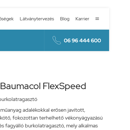
őségek
Látványtervezés
Blog
Karrier


06 96 444 600
 Baumacol FlexSpeed
burkolatragasztó
műanyag adalékokkal erősen javított,
 kötő, fokozottan terhelhető vékonyágyazású
z- és fagyálló burkolatragasztó, mely alkalmas