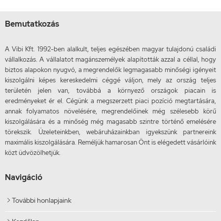
Bemutatkozás
A Vibi Kft. 1992-ben alalkult, teljes egészében magyar tulajdonú családi
vállalkozás. A vállalatot magánszemélyek alapították azzal a céllal, hogy
biztos alapokon nyugvó, a megrendelők legmagasabb minőségi igényeit
kiszolgálni képes kereskedelmi céggé váljon, mely az ország teljes
területén jelen van, továbbá a környező országok piacain is
eredményeket ér el. Cégünk a megszerzett piaci pozíció megtartására,
annak folyamatos növelésére, megrendelőinek még szélesebb körű
kiszolgálására és a minőség még magasabb szintre történő emelésére
törekszik. Üzeleteinkben, webáruházainkban igyekszünk partnereink
maximális kiszolgálására. Reméljük hamarosan Önt is elégedett vásárlóink
közt üdvözölhetjük.
Navigáció
További honlapjaink
