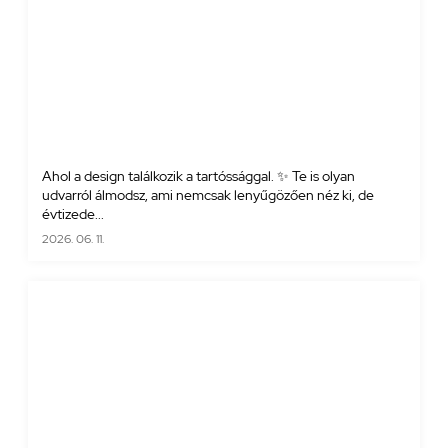
Ahol a design találkozik a tartóssággal. ✨ Te is olyan
udvarról álmodsz, ami nemcsak lenyűgözően néz ki, de
évtizede...
2026. 06. 11.