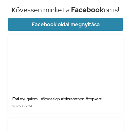
Kövessen minket a
Facebook
on is!
Facebook oldal megnyitása
Esti nyugalom… #kodesign #pizzaotthon #topkert
2026. 06. 24.