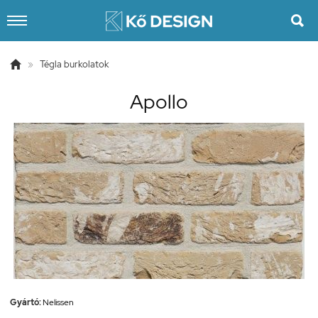


»
Tégla burkolatok
Apollo
Gyártó:
Nelissen