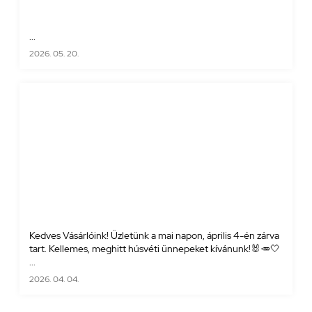
...
2026. 05. 20.
Kedves Vásárlóink! Üzletünk a mai napon, április 4-én zárva
tart. Kellemes, meghitt húsvéti ünnepeket kívánunk!🐰🥕🤍
...
2026. 04. 04.