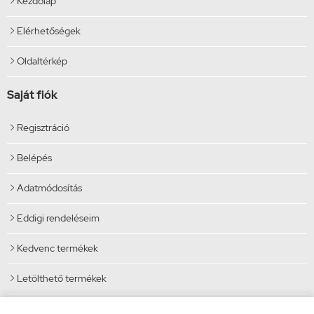
Kezdőlap

Elérhetőségek

Oldaltérkép

Saját fiók
Regisztráció

Belépés

Adatmódosítás

Eddigi rendeléseim

Kedvenc termékek

Letölthető termékek

Elérhetőségek