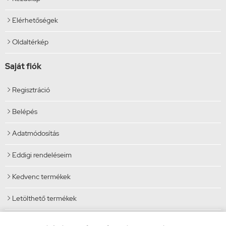
Elérhetőségek

Oldaltérkép

Saját fiók
Regisztráció

Belépés

Adatmódosítás

Eddigi rendeléseim

Kedvenc termékek

Letölthető termékek

Elérhetőségek