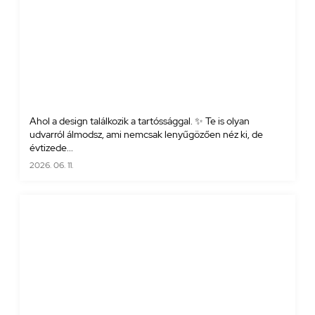
Ahol a design találkozik a tartóssággal. ✨ Te is olyan
udvarról álmodsz, ami nemcsak lenyűgözően néz ki, de
évtizede...
2026. 06. 11.