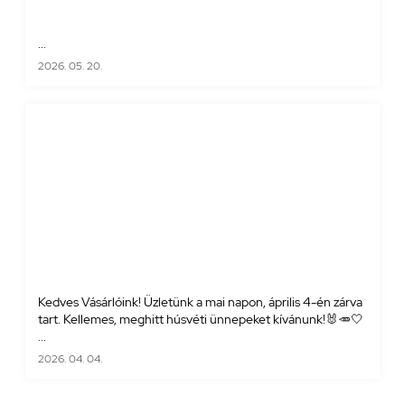
...
2026. 05. 20.
Kedves Vásárlóink! Üzletünk a mai napon, április 4-én zárva
tart. Kellemes, meghitt húsvéti ünnepeket kívánunk!🐰🥕🤍
...
2026. 04. 04.