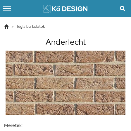


»
Tégla burkolatok
Anderlecht
Méretek: