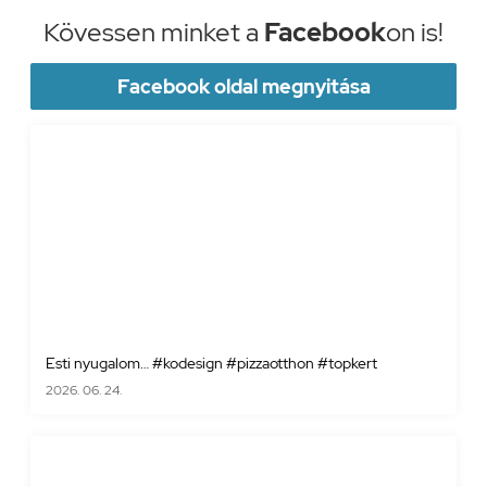
Kövessen minket a
Facebook
on is!
Facebook oldal megnyitása
Esti nyugalom… #kodesign #pizzaotthon #topkert
2026. 06. 24.