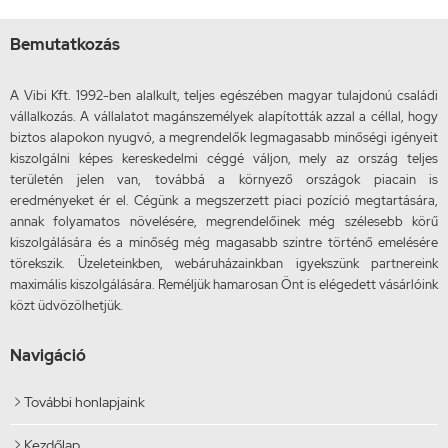
Bemutatkozás
A Vibi Kft. 1992-ben alalkult, teljes egészében magyar tulajdonú családi
vállalkozás. A vállalatot magánszemélyek alapították azzal a céllal, hogy
biztos alapokon nyugvó, a megrendelők legmagasabb minőségi igényeit
kiszolgálni képes kereskedelmi céggé váljon, mely az ország teljes
területén jelen van, továbbá a környező országok piacain is
eredményeket ér el. Cégünk a megszerzett piaci pozíció megtartására,
annak folyamatos növelésére, megrendelőinek még szélesebb körű
kiszolgálására és a minőség még magasabb szintre történő emelésére
törekszik. Üzeleteinkben, webáruházainkban igyekszünk partnereink
maximális kiszolgálására. Reméljük hamarosan Önt is elégedett vásárlóink
közt üdvözölhetjük.
Navigáció
További honlapjaink

Kezdőlap
