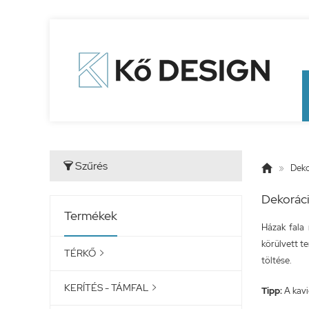
Szűrés


»
Deko
Dekoráci
Termékek
Házak fala 
körülvett t
TÉRKŐ

töltése.
KERÍTÉS - TÁMFAL

Tipp:
A kavi