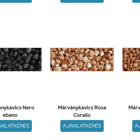
nykavics Nero
Márványkavics Rosa
Márv
ebano
Corallo
ÁNLATKÉRÉS
AJÁNLATKÉRÉS
A