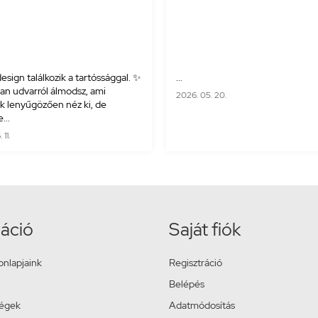
esign találkozik a tartóssággal. ✨
...
yan udvarról álmodsz, ami
2026. 05. 20.
 lenyűgözően néz ki, de
...
11.
áció
Saját fiók
onlapjaink
Regisztráció
Belépés
ségek
Adatmódosítás