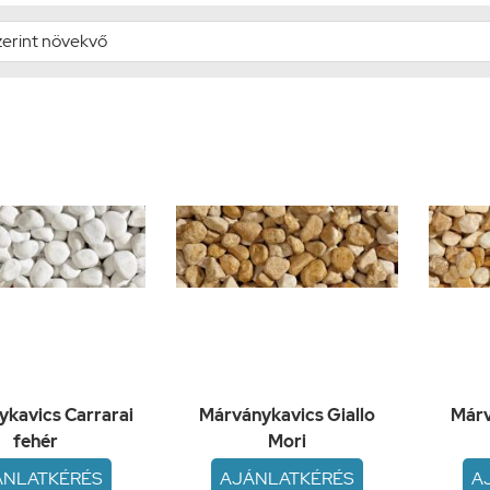
kavics Carrarai
Márványkavics Giallo
Márv
fehér
Mori
ÁNLATKÉRÉS
AJÁNLATKÉRÉS
A