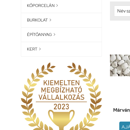
KŐPORCELÁN

BURKOLAT

ÉPÍTŐANYAG

KERT

Márvány
AJ