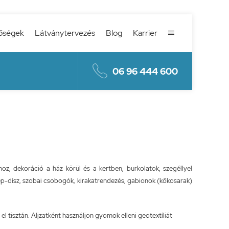
őségek
Látványtervezés
Blog
Karrier


06 96 444 600
ához, dekoráció a ház körül és a kertben, burkolatok, szegéllyel
erép-dísz, szobai csobogók, kirakatrendezés, gabionok (kőkosarak)
el tisztán. Aljzatként használjon gyomok elleni geotextíliát