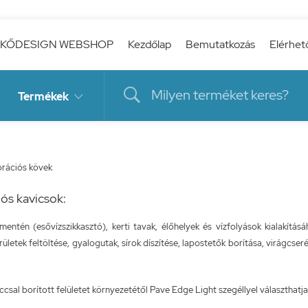
KŐDESIGN WEBSHOP
Kezdőlap
Bemutatkozás
Elérhet

Termékek

rációs kövek
ós kavicsok:
mentén (esővízszikkasztó), kerti tavak, élőhelyek és vízfolyások kialakítás
erületek feltöltése, gyalogutak, sírok díszítése, lapostetők borítása, virágcs
ccsal borított felületet környezetétől Pave Edge Light szegéllyel választhatja 