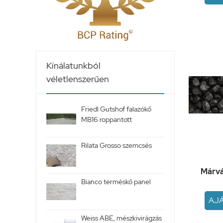
Kínálatunkból
véletlenszerűen
Friedl Gutshof falazókő
MB16 roppantott
Rilata Grosso szemcsés
Márvá
Bianco terméskő panel
AJ
Weiss ABE, mészkivirágzás