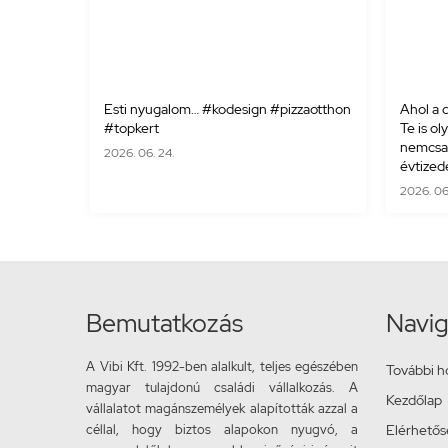
Esti nyugalom… #kodesign #pizzaotthon
Ahol a d
#topkert
Te is ol
nemcsak
2026. 06. 24.
évtizede
2026. 06. 
Bemutatkozás
Navig
A Vibi Kft. 1992-ben alalkult, teljes egészében
További h
magyar tulajdonú családi vállalkozás. A
Kezdőlap
vállalatot magánszemélyek alapították azzal a
céllal, hogy biztos alapokon nyugvó, a
Elérhető