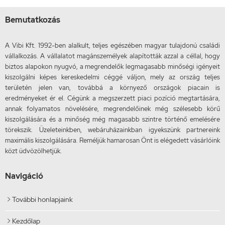
Bemutatkozás
A Vibi Kft. 1992-ben alalkult, teljes egészében magyar tulajdonú családi
vállalkozás. A vállalatot magánszemélyek alapították azzal a céllal, hogy
biztos alapokon nyugvó, a megrendelők legmagasabb minőségi igényeit
kiszolgálni képes kereskedelmi céggé váljon, mely az ország teljes
területén jelen van, továbbá a környező országok piacain is
eredményeket ér el. Cégünk a megszerzett piaci pozíció megtartására,
annak folyamatos növelésére, megrendelőinek még szélesebb körű
kiszolgálására és a minőség még magasabb szintre történő emelésére
törekszik. Üzeleteinkben, webáruházainkban igyekszünk partnereink
maximális kiszolgálására. Reméljük hamarosan Önt is elégedett vásárlóink
közt üdvözölhetjük.
Navigáció
További honlapjaink

Kezdőlap
