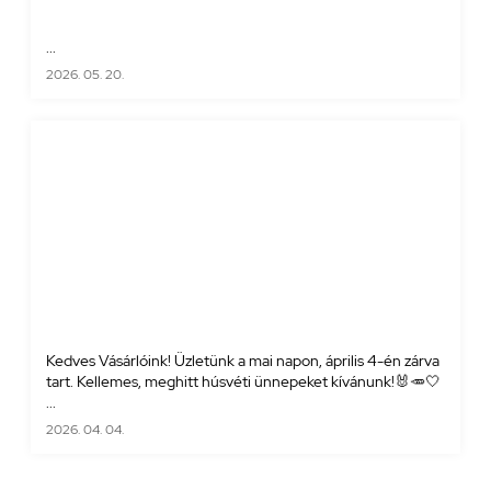
...
2026. 05. 20.
Kedves Vásárlóink! Üzletünk a mai napon, április 4-én zárva
tart. Kellemes, meghitt húsvéti ünnepeket kívánunk!🐰🥕🤍
...
2026. 04. 04.