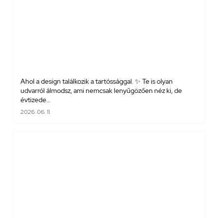
Ahol a design találkozik a tartóssággal. ✨ Te is olyan
udvarról álmodsz, ami nemcsak lenyűgözően néz ki, de
évtizede...
2026. 06. 11.