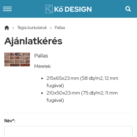


»
Tégla burkolatok
»
Pallas
Ajánlatkérés
Pallas
Méretek:
215x65x23 mm (58 db/m2, 12 mm
fugával)
210x50x23 mm (75 db/m2, 11 mm
fugával)
Név*: