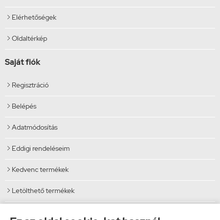
Elérhetőségek

Oldaltérkép

Saját fiók
Regisztráció

Belépés

Adatmódosítás

Eddigi rendeléseim

Kedvenc termékek

Letölthető termékek

Elérhetőségek