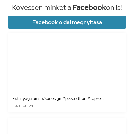
Kövessen minket a
Facebook
on is!
Facebook oldal megnyitása
Esti nyugalom… #kodesign #pizzaotthon #topkert
2026. 06. 24.