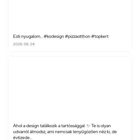
Esti nyugalom… #kodesign #pizzaotthon #topkert
2026. 06. 24.
Ahol a design találkozik a tartóssággal. ✨ Te is olyan
udvarról álmodsz, ami nemcsak lenyűgözően néz ki, de
évtizede...