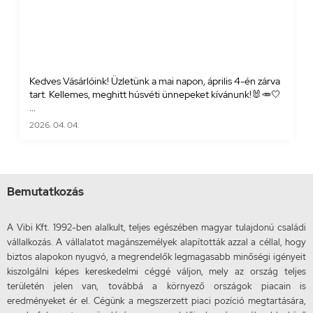
Kedves Vásárlóink! Üzletünk a mai napon, április 4-én zárva
tart. Kellemes, meghitt húsvéti ünnepeket kívánunk!🐰🥕🤍
...
2026. 04. 04.
Bemutatkozás
A Vibi Kft. 1992-ben alalkult, teljes egészében magyar tulajdonú családi
vállalkozás. A vállalatot magánszemélyek alapították azzal a céllal, hogy
biztos alapokon nyugvó, a megrendelők legmagasabb minőségi igényeit
kiszolgálni képes kereskedelmi céggé váljon, mely az ország teljes
területén jelen van, továbbá a környező országok piacain is
eredményeket ér el. Cégünk a megszerzett piaci pozíció megtartására,