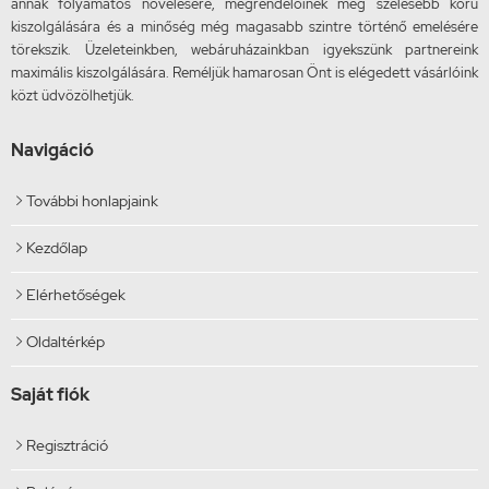
annak folyamatos növelésére, megrendelőinek még szélesebb körű
kiszolgálására és a minőség még magasabb szintre történő emelésére
törekszik. Üzeleteinkben, webáruházainkban igyekszünk partnereink
maximális kiszolgálására. Reméljük hamarosan Önt is elégedett vásárlóink
közt üdvözölhetjük.
Navigáció
További honlapjaink

Kezdőlap

Elérhetőségek

Oldaltérkép

Saját fiók
Regisztráció
