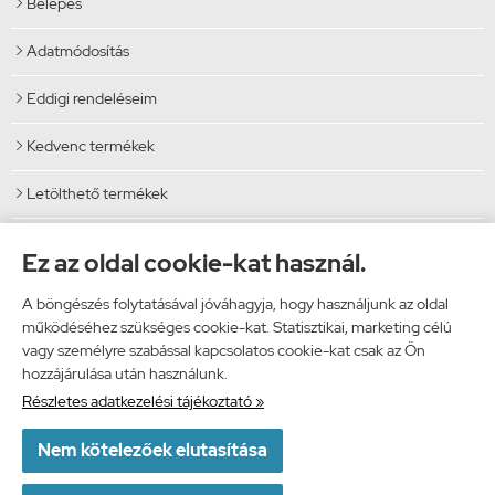
Belépés

Adatmódosítás

Eddigi rendeléseim

Kedvenc termékek

Letölthető termékek

Elérhetőségek
Ez az oldal cookie-kat használ.
Vibi Kft.
A böngészés folytatásával jóváhagyja, hogy használjunk az oldal
9024 Győr, Malomszéki utca 5.
működéséhez szükséges cookie-kat. Statisztikai, marketing célú
Telefon: 06 96 444 600
vagy személyre szabással kapcsolatos cookie-kat csak az Ön
E-mail: info@vibi.hu
hozzájárulása után használunk.
Facebook
Részletes adatkezelési tájékoztató »

Nem kötelezőek elutasítása
www.kodesign.hu -
Vibi Kft.
-
ÁSZF
-
Adatkezelési tájékoztató