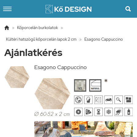


»
Kőporcelán burkolatok
»
Kültéri hatszögű kőporcelán lapok 2 cm
»
Esagono Cappuccino
Ajánlatkérés
Esagono Cappuccino