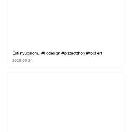
Esti nyugalom… #kodesign #pizzaotthon #topkert
2026. 06. 24.