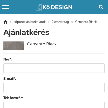


»
Kőporcelán burkolatok
»
2 cm vastag
»
Cemento Black
Ajánlatkérés
Cemento Black
Név*:
E-mail*:
Telefonszám: