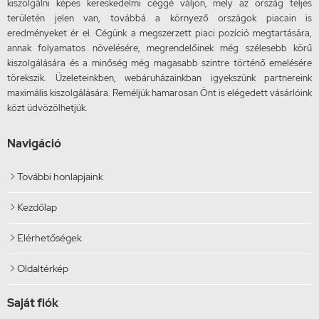
kiszolgálni képes kereskedelmi céggé váljon, mely az ország teljes
területén jelen van, továbbá a környező országok piacain is
eredményeket ér el. Cégünk a megszerzett piaci pozíció megtartására,
annak folyamatos növelésére, megrendelőinek még szélesebb körű
kiszolgálására és a minőség még magasabb szintre történő emelésére
törekszik. Üzeleteinkben, webáruházainkban igyekszünk partnereink
maximális kiszolgálására. Reméljük hamarosan Önt is elégedett vásárlóink
közt üdvözölhetjük.
Navigáció
További honlapjaink

Kezdőlap

Elérhetőségek

Oldaltérkép

Saját fiók