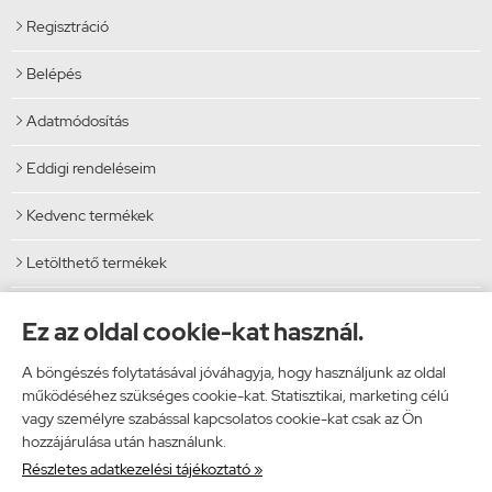
Regisztráció

Belépés

Adatmódosítás

Eddigi rendeléseim

Kedvenc termékek

Letölthető termékek

Elérhetőségek
Ez az oldal cookie-kat használ.
Vibi Kft.
A böngészés folytatásával jóváhagyja, hogy használjunk az oldal
9024 Győr, Malomszéki utca 5.
működéséhez szükséges cookie-kat. Statisztikai, marketing célú
Telefon: 06 96 444 600
vagy személyre szabással kapcsolatos cookie-kat csak az Ön
E-mail: info@vibi.hu
hozzájárulása után használunk.
Facebook
Részletes adatkezelési tájékoztató »
