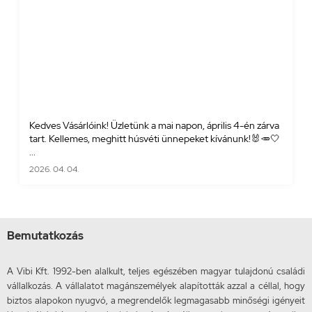
Kedves Vásárlóink! Üzletünk a mai napon, április 4-én zárva
tart. Kellemes, meghitt húsvéti ünnepeket kívánunk!🐰🥕🤍
...
2026. 04. 04.
Bemutatkozás
A Vibi Kft. 1992-ben alalkult, teljes egészében magyar tulajdonú családi
vállalkozás. A vállalatot magánszemélyek alapították azzal a céllal, hogy
biztos alapokon nyugvó, a megrendelők legmagasabb minőségi igényeit