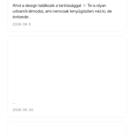
Ahol a design találkozik a tartóssággal. ✨ Te is olyan
udvarról álmodsz, ami nemcsak lenyűgözően néz ki, de
évtizede...
2026. 06. 11.
...
2026. 05. 20.