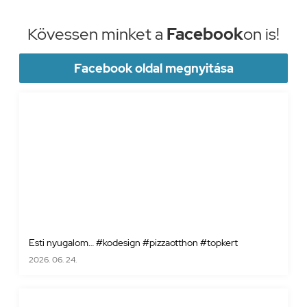
Kövessen minket a
Facebook
on is!
Facebook oldal megnyitása
Esti nyugalom… #kodesign #pizzaotthon #topkert
2026. 06. 24.