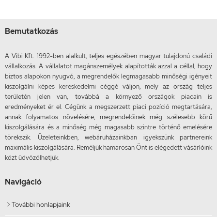
Bemutatkozás
A Vibi Kft. 1992-ben alalkult, teljes egészében magyar tulajdonú családi
vállalkozás. A vállalatot magánszemélyek alapították azzal a céllal, hogy
biztos alapokon nyugvó, a megrendelők legmagasabb minőségi igényeit
kiszolgálni képes kereskedelmi céggé váljon, mely az ország teljes
területén jelen van, továbbá a környező országok piacain is
eredményeket ér el. Cégünk a megszerzett piaci pozíció megtartására,
annak folyamatos növelésére, megrendelőinek még szélesebb körű
kiszolgálására és a minőség még magasabb szintre történő emelésére
törekszik. Üzeleteinkben, webáruházainkban igyekszünk partnereink
maximális kiszolgálására. Reméljük hamarosan Önt is elégedett vásárlóink
közt üdvözölhetjük.
Navigáció
További honlapjaink
