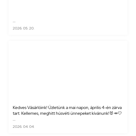
...
2026. 05. 20.
Kedves Vásárlóink! Üzletünk a mai napon, április 4-én zárva
tart. Kellemes, meghitt húsvéti ünnepeket kívánunk!🐰🥕🤍
...
2026. 04. 04.