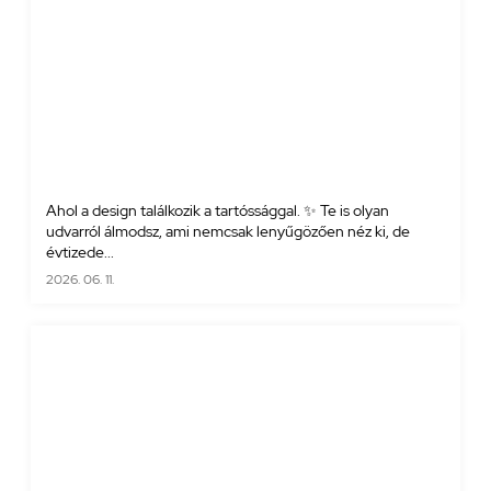
Ahol a design találkozik a tartóssággal. ✨ Te is olyan
udvarról álmodsz, ami nemcsak lenyűgözően néz ki, de
évtizede...
2026. 06. 11.