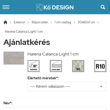


»
Exterior
»
Kőporcelán
»
1 cm vastag
»
30x60x1 cm
»
Harena Calanca Light 1 cm
Ajánlatkérés
Harena Calanca Light 1 cm
Elérhető méretek*:
Név*: