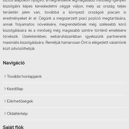
biztos alapokon nyugvó, a megrendelők legmagasabb minőségi igényeit
kiszolgálni képes kereskedelmi céggé váljon, mely az ország teljes
területén jelen van, továbbá a környező országok piacain is
eredményeket ér el. Cégünk a megszerzett piaci pozíció megtartására,
annak folyamatos növelésére, megrendelőinek még szélesebb körű
kiszolgálására és a minőség még magasabb szintre történő emelésére
törekszik. Üzeleteinkben, webáruházainkban igyekszünk partnereink
maximális kiszolgálására. Reméljük hamarosan Önt is elégedett vásárlóink
közt üdvözölhetjük.
Navigáció
További honlapjaink

Kezdőlap

Elérhetőségek

Oldaltérkép

Saját fiók