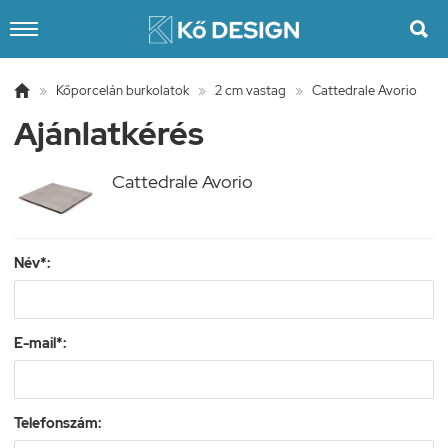


»
Kőporcelán burkolatok
»
2 cm vastag
»
Cattedrale Avorio
Ajánlatkérés
Cattedrale Avorio
Név*:
E-mail*:
Telefonszám: