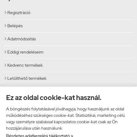
Regisztráció

Belépés

Adatmódosítás

Eddigi rendeléseim

Kedvenc termékek

Letölthető termékek

Elérhetőségek
Ez az oldal cookie-kat használ.
Vibi Kft.
A böngészés folytatásával jóváhagyja, hogy használjunk az oldal
9024 Győr, Malomszéki utca 5.
működéséhez szükséges cookie-kat. Statisztikai, marketing célú
Telefon: 06 96 444 600
vagy személyre szabással kapcsolatos cookie-kat csak az Ön
E-mail: info@vibi.hu
hozzájárulása után használunk.
Részletes adatkezelési tájékoztató »
Facebook
