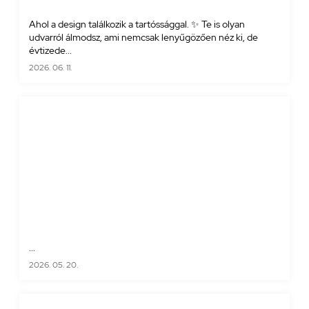
Ahol a design találkozik a tartóssággal. ✨ Te is olyan
udvarról álmodsz, ami nemcsak lenyűgözően néz ki, de
évtizede...
2026. 06. 11.
...
2026. 05. 20.