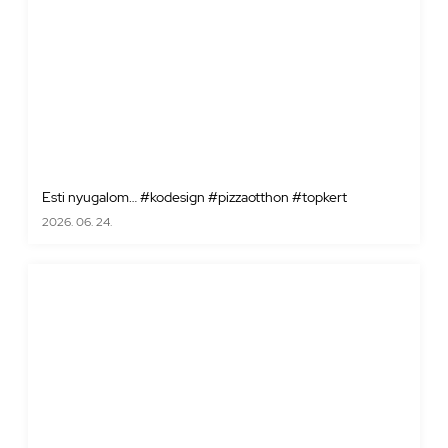
Esti nyugalom… #kodesign #pizzaotthon #topkert
2026. 06. 24.