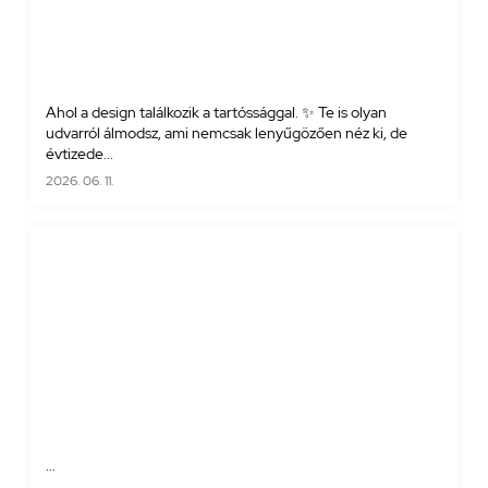
Ahol a design találkozik a tartóssággal. ✨ Te is olyan
udvarról álmodsz, ami nemcsak lenyűgözően néz ki, de
évtizede...
2026. 06. 11.
...