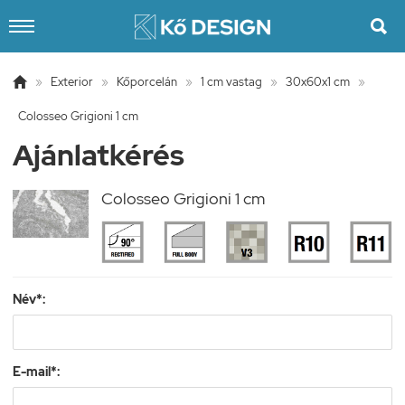


»
Exterior
»
Kőporcelán
»
1 cm vastag
»
30x60x1 cm
»
Colosseo Grigioni 1 cm
Ajánlatkérés
Colosseo Grigioni 1 cm
Név*:
E-mail*: