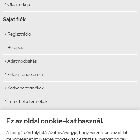
Oldaltérkép

Saját fiók
Regisztráció

Belépés

Adatmódosítás

Eddigi rendeléseim

Kedvenc termékek

Letölthető termékek

Elérhetőségek
Ez az oldal cookie-kat használ.
Vibi Kft.
A böngészés folytatásával jóváhagyja, hogy használjunk az oldal
9024 Győr, Malomszéki utca 5.
működéséhez szükséges cookie-kat. Statisztikai, marketing célú