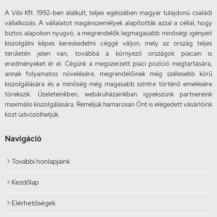
A Vibi Kft. 1992-ben alalkult, teljes egészében magyar tulajdonú családi
vállalkozás. A vállalatot magánszemélyek alapították azzal a céllal, hogy
biztos alapokon nyugvó, a megrendelők legmagasabb minőségi igényeit
kiszolgálni képes kereskedelmi céggé váljon, mely az ország teljes
területén jelen van, továbbá a környező országok piacain is
eredményeket ér el. Cégünk a megszerzett piaci pozíció megtartására,
annak folyamatos növelésére, megrendelőinek még szélesebb körű
kiszolgálására és a minőség még magasabb szintre történő emelésére
törekszik. Üzeleteinkben, webáruházainkban igyekszünk partnereink
maximális kiszolgálására. Reméljük hamarosan Önt is elégedett vásárlóink
közt üdvözölhetjük.
Navigáció
További honlapjaink

Kezdőlap

Elérhetőségek
