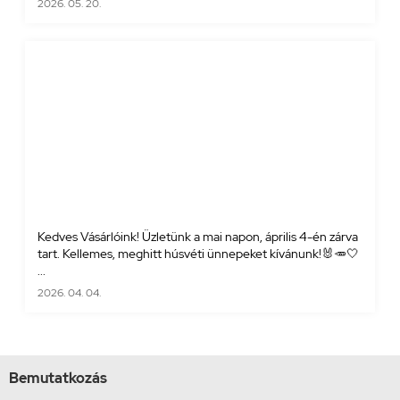
2026. 05. 20.
Kedves Vásárlóink! Üzletünk a mai napon, április 4-én zárva
tart. Kellemes, meghitt húsvéti ünnepeket kívánunk!🐰🥕🤍
...
2026. 04. 04.
Bemutatkozás