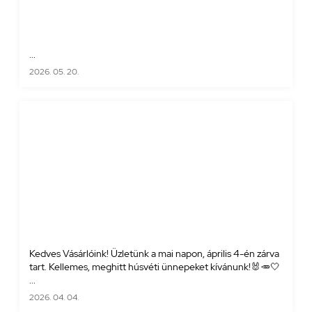
...
2026. 05. 20.
Kedves Vásárlóink! Üzletünk a mai napon, április 4-én zárva
tart. Kellemes, meghitt húsvéti ünnepeket kívánunk!🐰🥕🤍
...
2026. 04. 04.