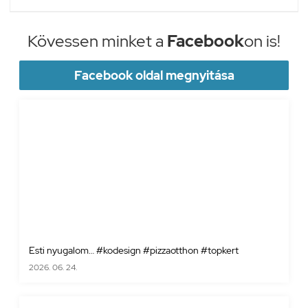
Kövessen minket a
Facebook
on is!
Facebook oldal megnyitása
Esti nyugalom… #kodesign #pizzaotthon #topkert
2026. 06. 24.