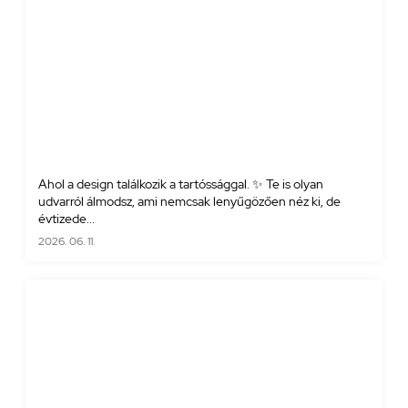
Ahol a design találkozik a tartóssággal. ✨ Te is olyan
udvarról álmodsz, ami nemcsak lenyűgözően néz ki, de
évtizede...
2026. 06. 11.