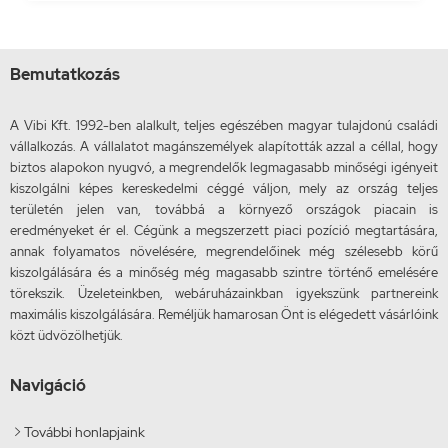
Bemutatkozás
A Vibi Kft. 1992-ben alalkult, teljes egészében magyar tulajdonú családi
vállalkozás. A vállalatot magánszemélyek alapították azzal a céllal, hogy
biztos alapokon nyugvó, a megrendelők legmagasabb minőségi igényeit
kiszolgálni képes kereskedelmi céggé váljon, mely az ország teljes
területén jelen van, továbbá a környező országok piacain is
eredményeket ér el. Cégünk a megszerzett piaci pozíció megtartására,
annak folyamatos növelésére, megrendelőinek még szélesebb körű
kiszolgálására és a minőség még magasabb szintre történő emelésére
törekszik. Üzeleteinkben, webáruházainkban igyekszünk partnereink
maximális kiszolgálására. Reméljük hamarosan Önt is elégedett vásárlóink
közt üdvözölhetjük.
Navigáció
További honlapjaink
