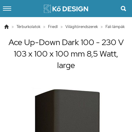


»
Térburkolatok
»
Friedl
»
Világítórendszerek
»
Fali lámpák
Ace Up-Down Dark 100 - 230 V
103 x 100 x 100 mm 8,5 Watt,
large